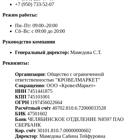
+7 (950) 733-52-07
Режим работы:
Пн–Пт: 09:00–20:00
Сб–Вс: с 09:00 до 20:00
Руководство компании
Генеральный директор:
Мамедова С.Т.
Реквизиты:
Организация
: Общество с ограниченной
ответственностью "КРОВЕЛМАРКЕТ"
Сокращенно
: ООО «КровелМаркет»
ИНН
7451441875
КПП
745101001
ОГРН
1197456022664
Расчётный счёт
40702.810.6.72000033528
БИК
47501602
Банк
ЧЕЛЯБИНСКОЕ ОТДЕЛЕНИЕ N8597 ПАО
СБЕРБАНК
Кор. счёт
30101.810.7.00000000602
Директор
: Мамедова Сабина Тейфуровна