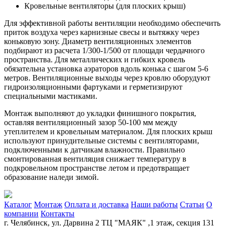
Кровельные вентиляторы (для плоских крыш)
Для эффективной работы вентиляции необходимо обеспечить
приток воздуха через карнизные свесы и вытяжку через
коньковую зону. Диаметр вентиляционных элементов
подбирают из расчета 1/300-1/500 от площади чердачного
пространства. Для металлических и гибких кровель
обязательна установка аэраторов вдоль конька с шагом 5-6
метров. Вентиляционные выходы через кровлю оборудуют
гидроизоляционными фартуками и герметизируют
специальными мастиками.
Монтаж выполняют до укладки финишного покрытия,
оставляя вентиляционный зазор 50-100 мм между
утеплителем и кровельным материалом. Для плоских крыш
используют принудительные системы с вентиляторами,
подключенными к датчикам влажности. Правильно
смонтированная вентиляция снижает температуру в
подкровельном пространстве летом и предотвращает
образование наледи зимой.
Каталог
Монтаж
Оплата и доставка
Наши работы
Статьи
О
компании
Контакты
г. Челябинск, ул. Дарвина 2 ТЦ "МАЯК" ,1 этаж, секция 131