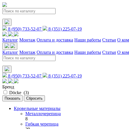
8 (950) 733-52-07
8 (351) 225-07-19
Каталог
Монтаж
Оплата и доставка
Наши работы
Статьи
О ко
Каталог
Монтаж
Оплата и доставка
Наши работы
Статьи
О ко
8 (950) 733-52-07
8 (351) 225-07-19
Бренд
Döcke (
3
)
Кровельные материалы
Металлочерепица
8
Гибкая черепица