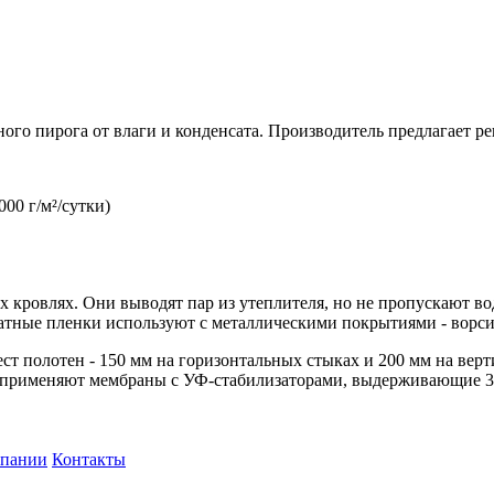
го пирога от влаги и конденсата. Производитель предлагает р
0 г/м²/сутки)
ровлях. Они выводят пар из утеплителя, но не пропускают вод
сатные пленки используют с металлическими покрытиями - ворси
ст полотен - 150 мм на горизонтальных стыках и 200 мм на вер
а применяют мембраны с УФ-стабилизаторами, выдерживающие 3
мпании
Контакты