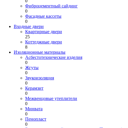
0
Фиброцементный сайдинг
0
Фасадные кассеты
0
Входные двери
Квартирные двери
25
Коттеджные двери
8
Изоляционные материалы
Асбестотехнические изделия
0
Жгуты
0
Звукоизоляция
0
Керамзит
0
Межвенцовые утеплители
0
Минвата
0
Пенопласт
0