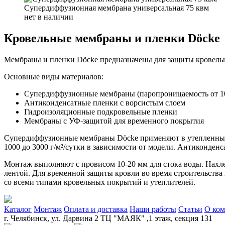
Супердиффузионная мембрана универсальная 75 квм
нет в наличии
Кровельные мембраны и пленки Döcke
Мембраны и пленки Döcke предназначены для защиты кровельно
Основные виды материалов:
Супердиффузионные мембраны (паропроницаемость от 100
Антиконденсатные пленки с ворсистым слоем
Гидроизоляционные подкровельные пленки
Мембраны с УФ-защитой для временного покрытия
Супердиффузионные мембраны Döcke применяют в утепленных к
1000 до 3000 г/м²/сутки в зависимости от модели. Антиконден
Монтаж выполняют с провисом 10-20 мм для стока воды. Нахле
лентой. Для временной защиты кровли во время строительств
со всеми типами кровельных покрытий и утеплителей.
Каталог
Монтаж
Оплата и доставка
Наши работы
Статьи
О ко
г. Челябинск, ул. Дарвина 2 ТЦ "МАЯК" ,1 этаж, секция 131