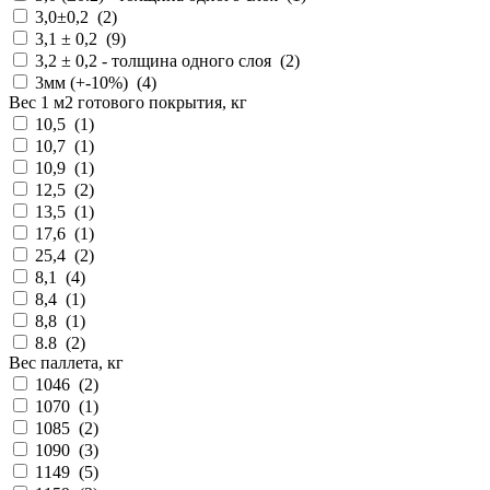
3,0±0,2 (
2
)
3,1 ± 0,2 (
9
)
3,2 ± 0,2 - толщина одного слоя (
2
)
3мм (+-10%) (
4
)
Вес 1 м2 готового покрытия, кг
10,5 (
1
)
10,7 (
1
)
10,9 (
1
)
12,5 (
2
)
13,5 (
1
)
17,6 (
1
)
25,4 (
2
)
8,1 (
4
)
8,4 (
1
)
8,8 (
1
)
8.8 (
2
)
Вес паллета, кг
1046 (
2
)
1070 (
1
)
1085 (
2
)
1090 (
3
)
1149 (
5
)