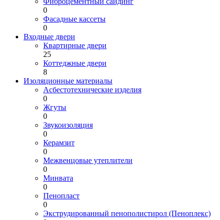
Фиброцементный сайдинг
0
Фасадные кассеты
0
Входные двери
Квартирные двери
25
Коттеджные двери
8
Изоляционные материалы
Асбестотехнические изделия
0
Жгуты
0
Звукоизоляция
0
Керамзит
0
Межвенцовые утеплители
0
Минвата
0
Пенопласт
0
Экструдированный пенополистирол (Пеноплекс)