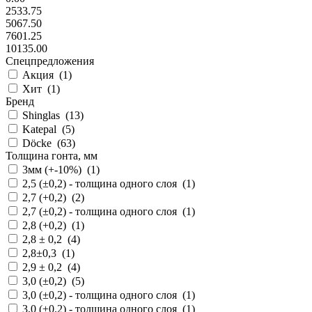
2533.75
5067.50
7601.25
10135.00
Спецпредложения
Акция (
1
)
Хит (
1
)
Бренд
Shinglas (
13
)
Katepal (
5
)
Döcke (
63
)
Толщина гонта, мм
3мм (+-10%) (
1
)
2,5 (±0,2) - толщина одного слоя (
1
)
2,7 (+0,2) (
2
)
2,7 (±0,2) - толщина одного слоя (
1
)
2,8 (+0,2) (
1
)
2,8 ± 0,2 (
4
)
2,8±0,3 (
1
)
2,9 ± 0,2 (
4
)
3,0 (±0,2) (
5
)
3,0 (±0,2) - толщина одного слоя (
1
)
3,0 (±0.2) - толщина одного слоя (
1
)