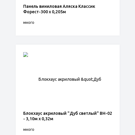
Панель виниловая Аляска Классик
Форест-300 х 0,205м
много
Блокхаус акриловый "Дуб светлый" BH-02
- 3,10м х 0,32м
много