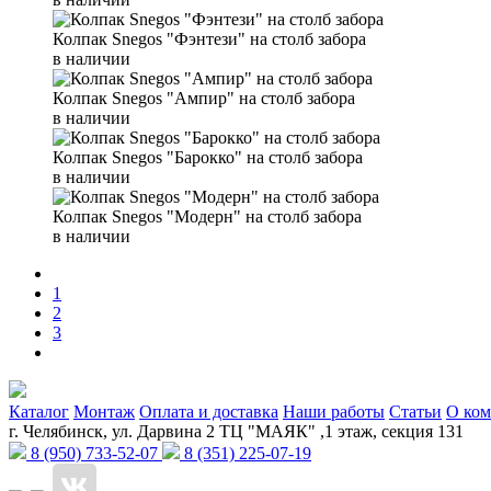
Колпак Snegos "Фэнтези" на столб забора
в наличии
Колпак Snegos "Ампир" на столб забора
в наличии
Колпак Snegos "Барокко" на столб забора
в наличии
Колпак Snegos "Модерн" на столб забора
в наличии
1
2
3
Каталог
Монтаж
Оплата и доставка
Наши работы
Статьи
О ко
г. Челябинск, ул. Дарвина 2 ТЦ "МАЯК" ,1 этаж, секция 131
8 (950) 733-52-07
8 (351) 225-07-19