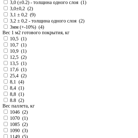
3,0 (±0.2) - толщина одного слоя (
1
)
3,0±0,2 (
2
)
3,1 ± 0,2 (
9
)
3,2 ± 0,2 - толщина одного слоя (
2
)
3мм (+-10%) (
4
)
Вес 1 м2 готового покрытия, кг
10,5 (
1
)
10,7 (
1
)
10,9 (
1
)
12,5 (
2
)
13,5 (
1
)
17,6 (
1
)
25,4 (
2
)
8,1 (
4
)
8,4 (
1
)
8,8 (
1
)
8.8 (
2
)
Вес паллета, кг
1046 (
2
)
1070 (
1
)
1085 (
2
)
1090 (
3
)
1149 (
5
)