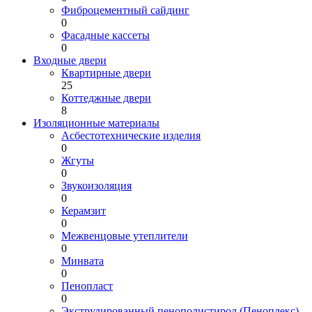
Фиброцементный сайдинг
0
Фасадные кассеты
0
Входные двери
Квартирные двери
25
Коттеджные двери
8
Изоляционные материалы
Асбестотехнические изделия
0
Жгуты
0
Звукоизоляция
0
Керамзит
0
Межвенцовые утеплители
0
Минвата
0
Пенопласт
0
Экструдированный пенополистирол (Пеноплекс)