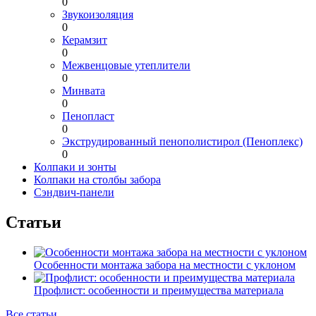
0
Звукоизоляция
0
Керамзит
0
Межвенцовые утеплители
0
Минвата
0
Пенопласт
0
Экструдированный пенополистирол (Пеноплекс)
0
Колпаки и зонты
Колпаки на столбы забора
Сэндвич-панели
Статьи
Особенности монтажа забора на местности с уклоном
Профлист: особенности и преимущества материала
Все статьи