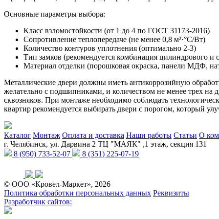
Основные параметры выбора:
Класс взломостойкости (от 1 до 4 по ГОСТ 31173-2016)
Сопротивление теплопередаче (не менее 0,8 м²·°C/Вт)
Количество контуров уплотнения (оптимально 2-3)
Тип замков (рекомендуется комбинация цилиндрового и 
Материал отделки (порошковая окраска, панели МДФ, н
Металлические двери должны иметь антикоррозийную обработк
желательно с подшипниками, и количеством не менее трех на 
сквозняков. При монтаже необходимо соблюдать технологическ
квартир рекомендуется выбирать двери с порогом, который улу
Каталог
Монтаж
Оплата и доставка
Наши работы
Статьи
О ко
г. Челябинск, ул. Дарвина 2 ТЦ "МАЯК" ,1 этаж, секция 131
8 (950) 733-52-07
8 (351) 225-07-19
© ООО «Кровел-Маркет», 2026
Политика обработки персональных данных
Реквизиты
Разработчик сайтов: